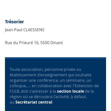
Trésorier
Jean-Paul CLAESSENS
Rue du Prieuré 16, 5500 Dinant
Toute association, personne privée ou
établissement d'enseignement qui souhaite
organiser une conférence, un séminaire, un
colloque,.... en collaboration avec l'Extension de
l'ULB, doit s'adresser à la
section locale
de la
région où se déroulera l'activité; à défaut,
au
Secrétariat central
.