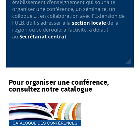
établissement d'enseignement qui souhaite
organiser une conférence, un séminaire, un
colloque,.... en collaboration avec l'Extension de
l'ULB, doit s'adresser à la
section locale
de la
région où se déroulera l'activité; à défaut,
au
Secrétariat central
.
Pour organiser une conférence,
consultez notre catalogue