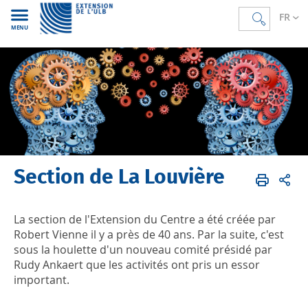
FR
MENU
Section de La Louvière
Accueil
FR
Nos antennes
Centre (La Louvière)
La section de l'Extension du Centre a été créée par
Robert Vienne il y a près de 40 ans. Par la suite, c'est
sous la houlette d'un nouveau comité présidé par
Rudy Ankaert que les activités ont pris un essor
important.