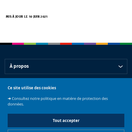
MIS À JOUR LE 10 JUIN 2021
À propos
Nos partenaires
Ce site utilise des cookies
➜
Consultez notre politique en matière de protection des
données.
L'Extension de l'ULB
Tout accepter
Abonnez vous à notre chaîne YouTube