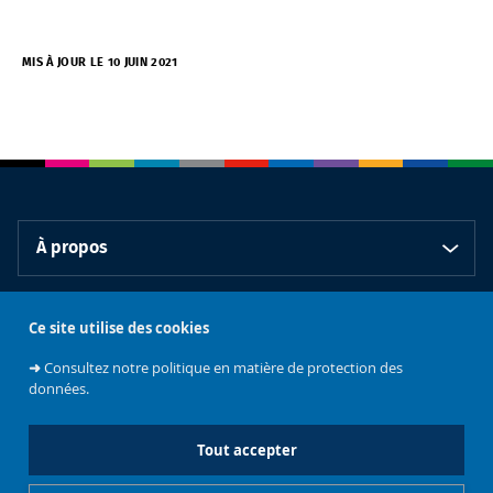
MIS À JOUR LE 10 JUIN 2021
À propos
Nos partenaires
Ce site utilise des cookies
➜
Consultez notre politique en matière de protection des
données.
L'Extension de l'ULB
Tout accepter
Abonnez vous à notre chaîne YouTube