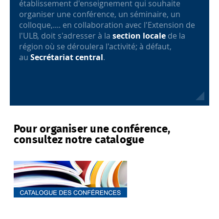
établissement d'enseignement qui souhaite
organiser une conférence, un séminaire, un
colloque,.... en collaboration avec l'Extension de
l'ULB, doit s'adresser à la
section locale
de la
région où se déroulera l'activité; à défaut,
au
Secrétariat central
.
Pour organiser une conférence,
consultez notre catalogue